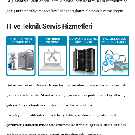
Bilgisayar vb.) alanlarında, hem kurumsal hem de bireysel müşterilerimize
geniş ürün portföyümüz ve bayilik avantajlarımızla destek vermekteyiz.
IT ve Teknik Servis Hizmetleri
Bakım ve Teknik Destek Hizmetleri ile firmaların mevcut sistemlerinin alt
yapıları analiz edilir. S
tandartlara uygun ve en iyi performans koşulları için
çalışmalar yapılarak verimliliğin arttırılması sağlanır.
Karşılaşılan problemlerin
hızlı bir şekilde çözülmesi veya alternatif
çözümler sunularak müdahale edilmesi ile firma bilgi işlem sürekliliğinin
sağlanarak müşteri memnuniyeti en üst düzeyde tutulması